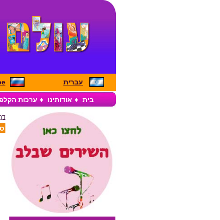
עברית
pe
בית
♦
אודותינו
♦
ערכות הקלפ
דף
סד
ס
מ