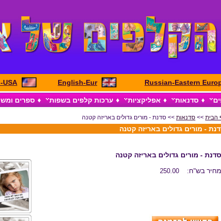
h-USA
English-Eur
Russian-Eastern Euro
ים
♦
סדנאות
♦
אפליקציות
♦
ערכות קלפים בשפות
♦
ספרים ומש
 הבית
>>
סדנאות
>> סדנת - מורים גדולים באריזה קטנה
נת - מורים גדולים באריזה קטנה
דנת - מורים גדולים באריזה קטנה
חיר בש"ח:
250.00