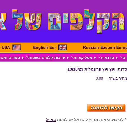
h-USA
English-Eur
Russian-Eastern Euro
ים
♦
סדנאות
♦
אפליקציות
♦
ערכות קלפים בשפות
♦
ספרים ומש
דנת יועץ ועץ פרונטלית 13/10/23
חיר בש"ח:
0.00
 לביצוע הזמנה מחוץ לישראל יש לפנות
במייל