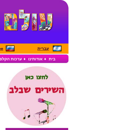
עברית
pe
בית
♦
אודותינו
♦
ערכות הקלפ
ס
מ
*