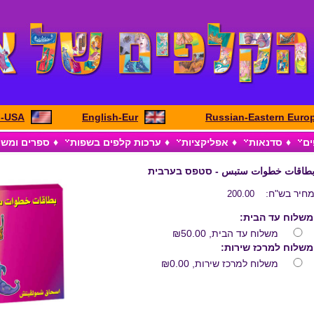
h-USA
English-Eur
Russian-Eastern Euro
ים
♦
סדנאות
♦
אפליקציות
♦
ערכות קלפים בשפות
♦
ספרים ומש
طاقات خطوات ستبس - סטפס בערבית
חיר בש"ח:
200.00
משלוח עד הבית:
משלוח עד הבית,
₪50.00
משלוח למרכז שירות:
משלוח למרכז שירות,
₪0.00