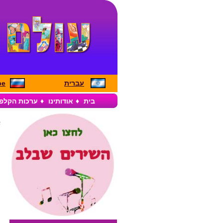
עברית
pe
בית
♦
אודותינו
♦
ערכות הקלפ
ب
מ