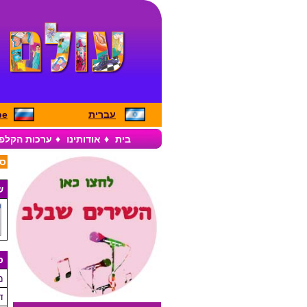
עברית
pe
בית
♦
אודותינו
♦
ערכות הקלפ
סל
ש
ס
מ
ד