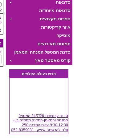
סדנאות
ל
סדנאות מיוחדות
ס
ספרות מקצועית
(
איור קריקטורות
מ
מוסיקה
ק
תמונות מאירועים
א
סדנת המטפל המנחה והמאמן
היצירתי
קורס מאסטר טאץ
חדש בעולם הקלפים
סדנה קבוצתית-24/7/26 המטפל,
המנחה והמאמן-הסדנה תתקיים בין-
9:30-12:30-עלות הסדנה 250
ש"ח-להרשמה איציק - 052-8359031
(24/07/2026)