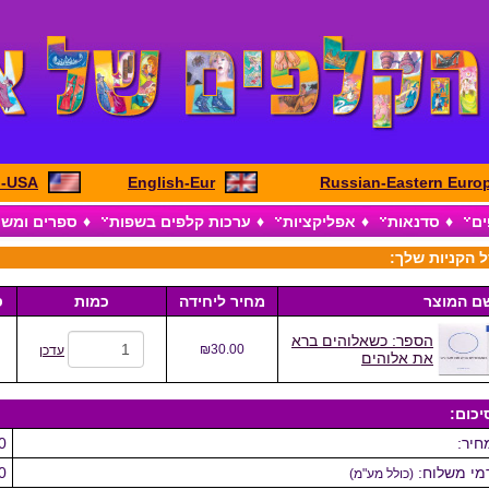
h-USA
English-Eur
Russian-Eastern Euro
ים
♦
סדנאות
♦
אפליקציות
♦
ערכות קלפים בשפות
♦
ספרים ומש
 הקניות שלך:
ם המוצר
מחיר ליחידה
כמות
ס
הספר: כשאלוהים ברא
₪30.00
עדכן
את אלוהים
יכום:
חיר:
0
מי משלוח:
0
(כולל מע"מ)