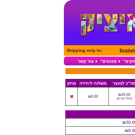
Shipping only to:
Englis
חקים
♦
מגנטים
♦
צור קשר
ה"כ למוצר
משלוח ליחידה
מחק
₪30.00
₪0.00
(
כולל מע"מ
)
₪30.0
₪0.0