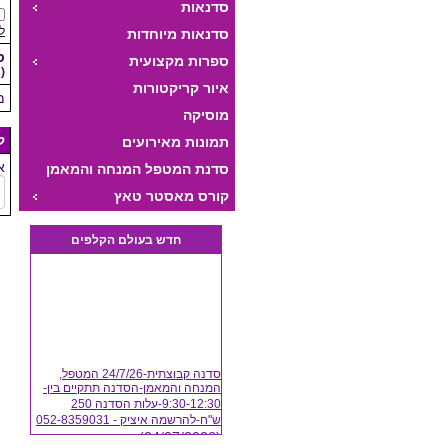
סדנאות
ל
סדנאות מיוחדות
ס
ספרות מקצועית
(
איור קריקטורות
מ
מוסיקה
ק
תמונות מאירועים
א
סדנת המטפל המנחה והמאמן
היצירתי
קורס מאסטר טאץ
חדש בעולם הקלפים
סדנה קבוצתית-24/7/26 המטפל,
המנחה והמאמן-הסדנה תתקיים בין-
9:30-12:30-עלות הסדנה 250
ש"ח-להרשמה איציק - 052-8359031
(24/07/2026)