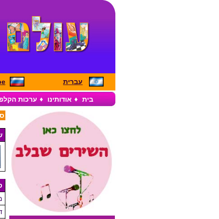
עברית
pe
בית
♦
אודותינו
♦
ערכות הקלפ
סל
ש
ס
מ
ד