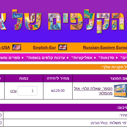
h-USA
English-Eur
Russian-Eastern Euro
ים
♦
סדנאות
♦
אפליקציות
♦
ערכות קלפים בשפות
♦
ספרים ומש
 הקניות שלך:
ם המוצר
מחיר ליחידה
כמות
ס
הספר: שאלת קלף- אזל
₪128.00
עדכן
מהמלאי
יכום:
חיר:
0
מי משלוח:
0
(כולל מע"מ)