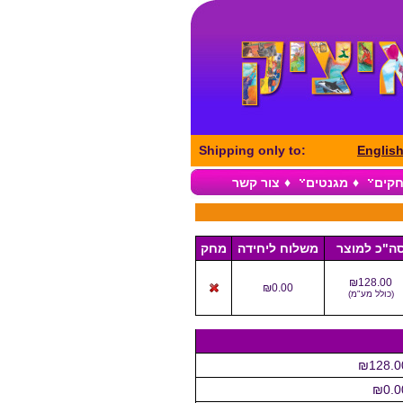
Shipping only to:
Englis
חקים
♦
מגנטים
♦
צור קשר
ה"כ למוצר
משלוח ליחידה
מחק
₪128.00
₪0.00
(
כולל מע"מ
)
₪128.0
₪0.0